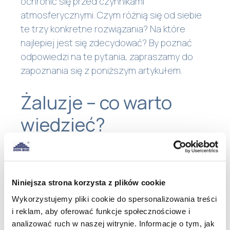
ochronić się przed czynnikami
atmosferycznymi. Czym różnią się od siebie
te trzy konkretne rozwiązania? Na które
najlepiej jest się zdecydować? By poznać
odpowiedzi na te pytania, zapraszamy do
zapoznania się z poniższym artykułem.
Żaluzje – co warto
wiedzieć?
Żaluzje powoli odchodzą w zapomnienie – cieszyły się
największa popularności w Polsce w latach 80. Za ich
wyborem może przemawiać niska cena oraz
wytrzymałość. Żaluzje wykonane z tworzyw
Niniejsza strona korzysta z plików cookie
sztucznych lub bambusa będą nam służyć przez wiele
lat, a także pozwolą regulować ilość wpadającego do
Wykorzystujemy pliki cookie do spersonalizowania treści
pomieszczenia światła, co dla wielu może być
i reklam, aby oferować funkcje społecznościowe i
dodatkową zaletą.
analizować ruch w naszej witrynie. Informacje o tym, jak