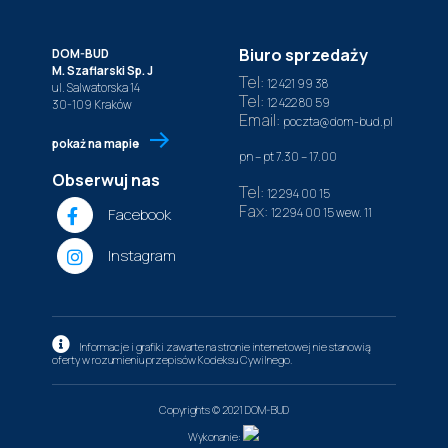
Biuro sprzedaży
DOM-BUD
M. Szaflarski Sp. J
Tel:
12 421 99 38
ul. Salwatorska 14
Tel:
12 422 80 59
30-109 Kraków
Email:
poczta@dom-bud.pl
pokaż na mapie
pn – pt 7.30 – 17.00
Obserwuj nas
Tel:
12 294 00 15
Fax:
Facebook
12 294 00 15
wew. 11
Instagram
Informacje i grafiki zawarte na stronie internetowej nie stanowią
oferty w rozumieniu przepisów Kodeksu Cywilnego.
Copyrights © 2021 DOM-BUD
Wykonanie: