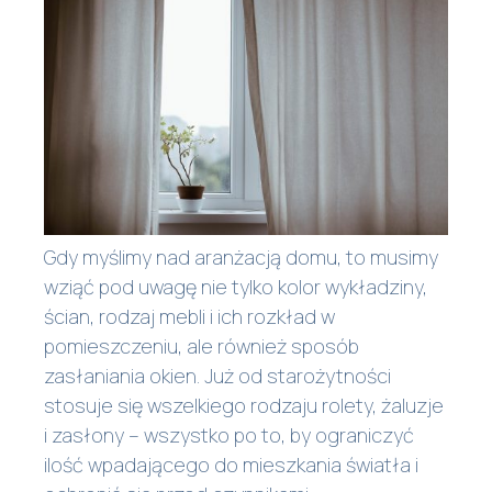
Gdy myślimy nad aranżacją domu, to musimy
wziąć pod uwagę nie tylko kolor wykładziny,
ścian, rodzaj mebli i ich rozkład w
pomieszczeniu, ale również sposób
zasłaniania okien. Już od starożytności
stosuje się wszelkiego rodzaju rolety, żaluzje
i zasłony – wszystko po to, by ograniczyć
ilość wpadającego do
mieszkania
światła i