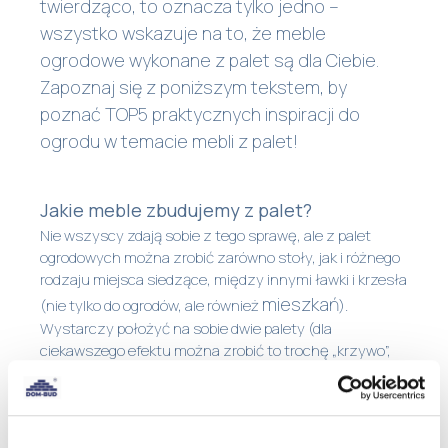
twierdząco, to oznacza tylko jedno –
wszystko wskazuje na to, że meble
ogrodowe wykonane z palet są dla Ciebie.
Zapoznaj się z poniższym tekstem, by
poznać TOP5 praktycznych inspiracji do
ogrodu w temacie mebli z palet!
Jakie meble zbudujemy z palet?
Nie wszyscy zdają sobie z tego sprawę, ale z palet
ogrodowych można zrobić zarówno stoły, jak i różnego
rodzaju miejsca siedzące, między innymi ławki i krzesła
mieszkań
(nie tylko do ogrodów, ale również
).
Wystarczy położyć na sobie dwie palety (dla
ciekawszego efektu można zrobić to trochę „krzywo”,
by krawędzie się przecinały pod kątem), by otrzymać
stolik o wysokości 30 cm. Gdy wolną przestrzeń
pomiędzy panelami zabijemy listwami, to otrzymamy
jednolitą powierzchnię, która będzie nam służyć jako