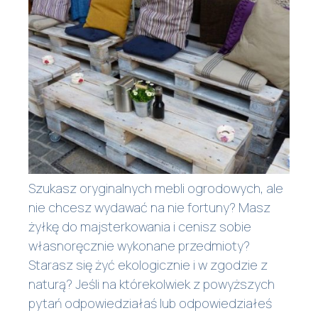
Szukasz oryginalnych mebli ogrodowych, ale
nie chcesz wydawać na nie fortuny? Masz
żyłkę do majsterkowania i cenisz sobie
własnoręcznie wykonane przedmioty?
Starasz się żyć ekologicznie i w zgodzie z
naturą? Jeśli na którekolwiek z powyższych
pytań odpowiedziałaś lub odpowiedziałeś