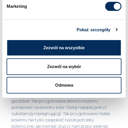
wybrać na taras lub balkon). Ponownie musimy zabić
Marketing
listwami wolną przestrzeń między listwami, a tak
powstałe dno doniczki wypełnić folią.
Pokaż szczegóły
Jakie palety wybrać i co zrobić z
drewnem?
Zezwól na wszystkie
Do skonstruowania własnych mebli ogrodowych
najlepiej wybrać europalety trójwarstwowe o wymiarach
120 x 80 x 14,4 cm. Są wytrzymałe, zbudowane z
Zezwól na wybór
grubych deszczułek i wzmocnione w narożnikach.
Przed użyciem drewno należy dokładnie wyheblować
(najlepiej szlifierką oscylacyjną z papierem ściernym o
Odmowa
różnej ścierniwie), by pozbyć się wszystkich drzazg i
nierówności, należy również uważać na wystające
gwoździe. Tak przygotowane drewno możemy
pomalować na dowolny kolor (farbę najlepiej pokryć
substancją impregnującą). Tak przygotowane meble
powinny nie tylko zaspokoić nasze potrzeby
estetyczne, ale również służyć nam przez wiele lat.