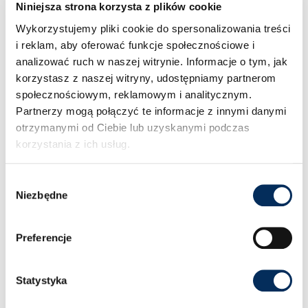
Niniejsza strona korzysta z plików cookie
blat stołu. Jeśli chcemy uzyskać wyższy stół, to po
prostu wykorzystajmy więcej paneli.
Wykorzystujemy pliki cookie do spersonalizowania treści
i reklam, aby oferować funkcje społecznościowe i
Ta sama zasada dotyczy tworzenia siedzisk – zamiast
analizować ruch w naszej witrynie. Informacje o tym, jak
jednak dokładać panele w pionie, łączymy panele w
korzystasz z naszej witryny, udostępniamy partnerom
poziomie, by na jednym siedzisku zmieściło się kilka
społecznościowym, reklamowym i analitycznym.
osób (niczym na sofie do salonu). Chcąc uzyskać
Partnerzy mogą połączyć te informacje z innymi danymi
oparcie – postawmy paletę pionowo i przybijmy do
otrzymanymi od Ciebie lub uzyskanymi podczas
reszty konstrukcji. By zapewnić sobie odpowiedni
komfort, połóżmy na palety wygodny materac lub
korzystania z ich usług.
obijmy je materiałem z pianką. Dzięki temu
każdorazowe korzystanie z własnoręcznie
Wybór
wykonanych mebli będzie nam sprawiało przyjemność.
Niezbędne
zgody
Kwietniki i doniczki
Preferencje
Jednak to nie wszystkie możliwości, jakie dają palety –
możemy też z nich zrobić kwietnik na kwiaty balkonowe
lub tarasowe (polecamy nasz tekst, w którym
Statystyka
pisaliśmy, jak zaaranżować mały ogród i jakie kwiaty