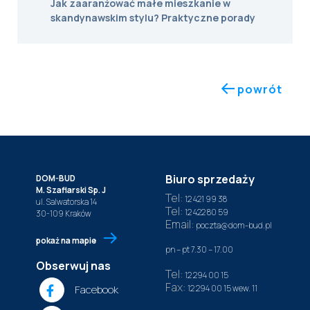
Jak zaaranżować małe mieszkanie w
skandynawskim stylu? Praktyczne porady
powrót
Biuro sprzedaży
DOM-BUD
M. Szaflarski Sp. J
Tel:
12 421 99 38
ul. Salwatorska 14
Tel:
12 422 80 59
30-109 Kraków
Email:
poczta@dom-bud.pl
pokaż na mapie
pn – pt 7.30 – 17.00
Obserwuj nas
Tel:
12 294 00 15
Fax:
Facebook
12 294 00 15
wew. 11